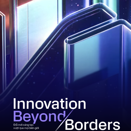
Innovation
Beyond
Borders
Đổi mới sáng tạo
vượt qua mọi biên giới