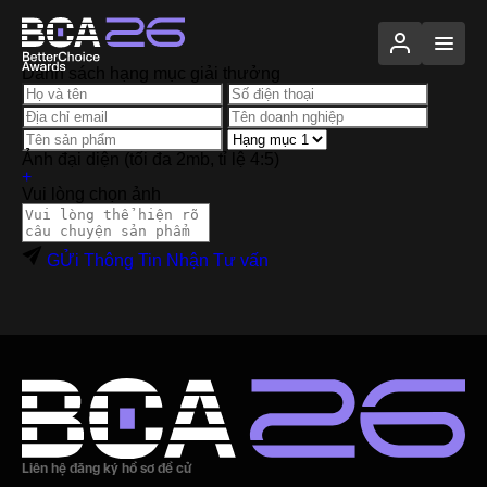
Danh sách hạng mục giải thưởng
Ảnh đại diện (tối đa 2mb, tỉ lệ 4:5)
+
Vui lòng chọn ảnh
GỬi Thông Tin Nhận Tư vấn
Liên hệ đăng ký hồ sơ đề cử