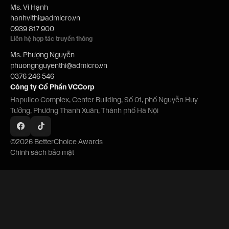
Ms. Vi Hạnh
hanhvithi@admicro.vn
0939 817 900
Liên hệ hợp tác truyền thông
Ms. Phượng Nguyễn
phuongnguyenthi@admicro.vn
0376 246 546
Công ty Cổ Phần VCCorp
Hapulico Complex, Center Building, Số 01, phố Nguyễn Huy
Tưởng, Phường Thanh Xuân, Thành phố Hà Nội
©2026 BetterChoice Awards
Chính sách bảo mật