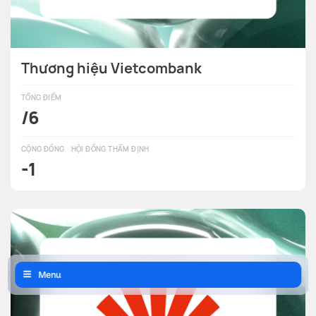
Thương hiệu Vietcombank
TỔNG ĐIỂM
/6
CỘNG ĐỒNG
HỘI ĐỒNG THẨM ĐỊNH
-1
Menu